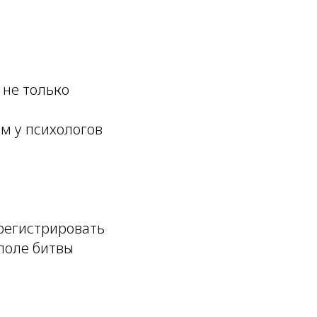
 не только
ем у психологов
регистрировать
 поле битвы