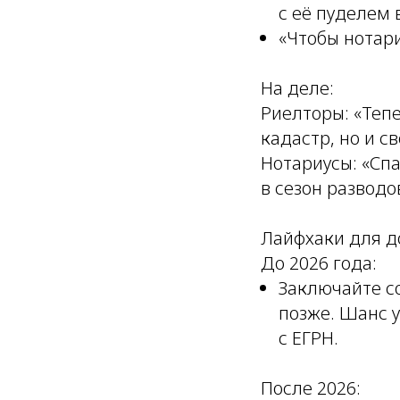
с её пуделем 
«Чтобы нотари
На деле:
Риелторы: «Тепе
кадастр, но и св
Нотариусы: «Спа
в сезон разводо
Лайфхаки для д
До 2026 года:
Заключайте с
позже. Шанс у
с ЕГРН.
После 2026: