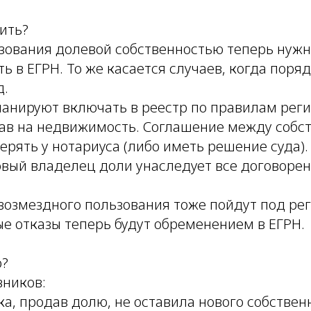
ить?
зования долевой собственностью теперь нуж
ь в ЕГРН. То же касается случаев, когда поря
д.
нируют включать в реестр по правилам рег
ав на недвижимость. Соглашение между собс
ерять у нотариуса (либо иметь решение суда).
овый владелец доли унаследует все договорен
возмездного пользования тоже пойдут под ре
е отказы теперь будут обременением в ЕГРН.
о?
вников:
а, продав долю, не оставила нового собствен