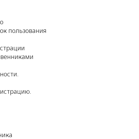
но
док пользования
истрации
твенниками
ности.
гистрацию.
ника