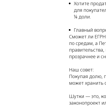
Хотите прода
для покупател
¼ доли.
Главный вопр
Сможет ли ЕГРН
по средам, а Пе
правительства,
прозрачнее и с
Наш совет:
Покупая долю, п
может хранить 
Шутки — это, к
законопроект и