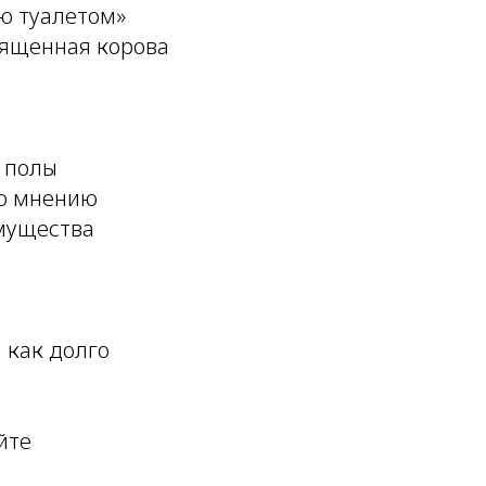
ю туалетом»
вященная корова
 полы
По мнению
имущества
 как долго
йте