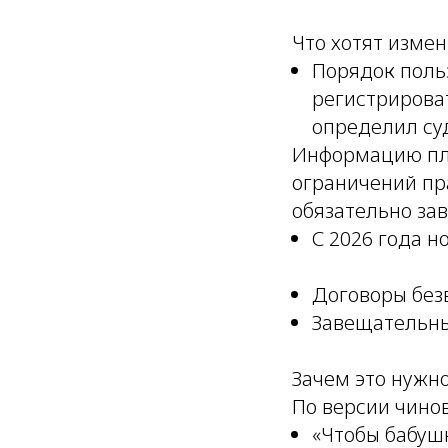
Что хотят измен
Порядок поль
регистрироват
определил су
Информацию пла
ограничений пр
обязательно зав
С 2026 года н
Договоры без
Завещательны
Зачем это нужн
По версии чино
«Чтобы бабушк