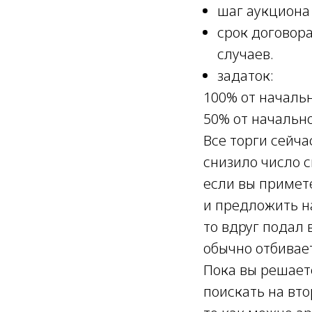
шаг аукциона
срок договора
случаев.
задаток:
100% от началь
50% от начально
Все торги сейча
снизило число с
если вы примете
и предложить н
то вдруг подал 
обычно отбивает
Пока вы решает
поискать на вт