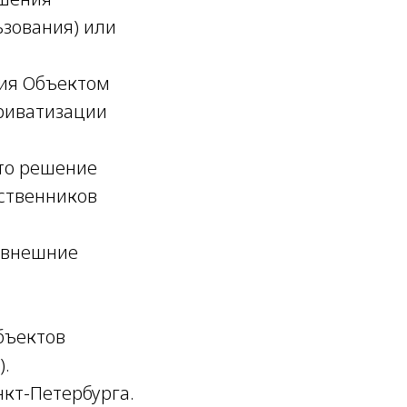
ьзования) или
ния Объектом
риватизации
то решение
ственников
 внешние
бъектов
).
кт-Петербурга.