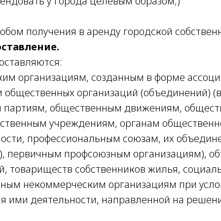
рендовать у города целевым образом;)
обом получения в аренду городской собствен
оставление.
доставляются:
им организациям, созданным в форме ассоци
и общественных организаций (объединений) (в
 партиям, общественным движениям, общес
ственным учреждениям, органам общественн
ости, профессиональным союзам, их объедин
), первичным профсоюзным организациям), о
й, товариществ собственников жилья, социал
ным некоммерческим организациям при усло
я ими деятельности, направленной на решен