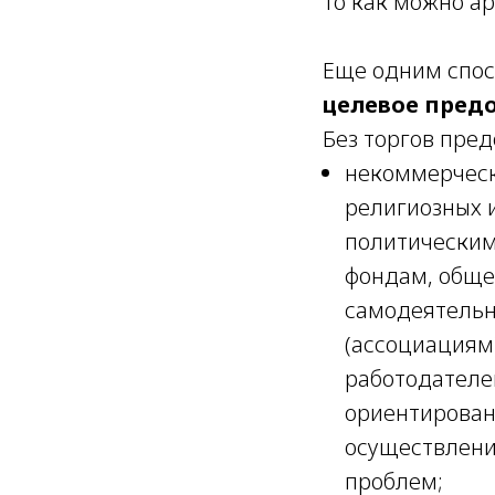
то как можно а
Еще одним спос
целевое пред
Без торгов пре
некоммерческ
религиозных 
политическим
фондам, обще
самодеятельн
(ассоциациям
работодателе
ориентирован
осуществлени
проблем;