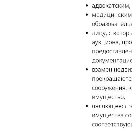
адвокатским,
медицинским 
образователь
лицу, с котор
аукциона, про
предоставлен
документацие
взамен недви
прекращаются 
сооружения, 
имущество;
являющееся ч
имущества со
соответствую