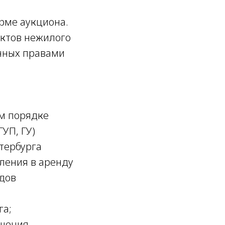
рме аукциона.
ектов нежилого
енных правами
м порядке
УП, ГУ)
тербурга
ления в аренду
дов
га;
ешения