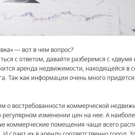
евка»
—
вот в чем вопрос?
ься с ответом, давайте разберемся с «двумя 
жится аренда недвижимости, находящейся в с
га. Так как информации очень много придется
им о востребованности коммерческой недвиж
о регулярном изменении цен на нее. А наибол
ые коммерческие помещения чаще всего рас
. И сдает их в аренду соответственно город. З