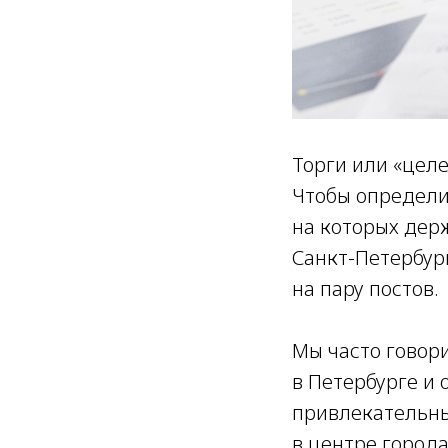
Торги или «цел
Чтобы определит
на которых дер
Санкт-Петербур
на пару постов.
Мы часто говор
в Петербурге и 
привлекательн
в центре города