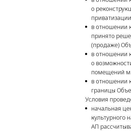
о реконструк
приватизации
в отношении 
принято реше
(продаже) Объ
в отношении 
о возможност
помещений мн
в отношении 
границы Объек
Условия провед
начальная це
культурного н
АП рассчитыв