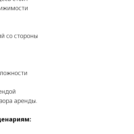
вижимости
й со стороны
сложности
ендой
вора аренды.
ценариям: