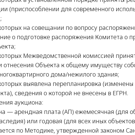
ции (приспособлении для современного испол
;
которых на совещании по вопросу распоряже
ние о подготовке распоряжения Комитета о п
екта;
которых Межведомственной комиссией приня
и отнесения Объекта к общему имуществу соб
огоквартирного дома/нежилого здания;
которых выявлена перепланировка (изменены
та), сведения о которой не внесены в ЕГРН.
ения аукциона:
на — арендная плата (АП) ежемесячная (для о
аследия) или годовая (для всех иных объектов
ается по Методике, утвержденной законом Сан