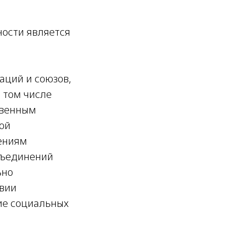
ности является
аций и союзов,
 том числе
твенным
ой
ениям
бъединений
ьно
вии
ие социальных