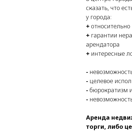
сказать, что е
у города:
+
относительно 
+
гарантии нера
арендатора
+
интересные л
-
невозможность
-
целевое испол
-
бюрократизм и
-
невозможность
Аренда недви
торги, либо ц