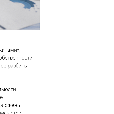
китами»,
обственности
 ее разбить
имости
ее
положены
десь стоит