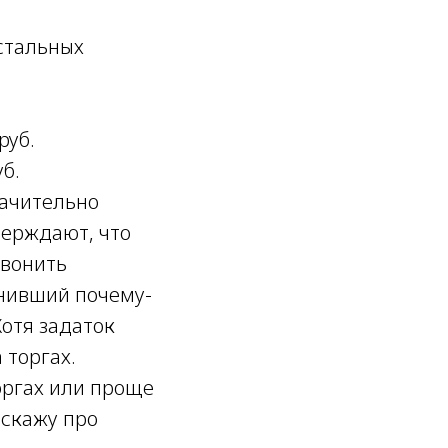
остальных
руб.
б.
начительно
верждают, что
звонить
онивший почему-
Хотя задаток
 торгах.
оргах или проще
сскажу про