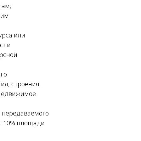
там;
щим
урса или
если
урсной
ого
ия, строения,
 недвижимое
ь передаваемого
ет 10% площади